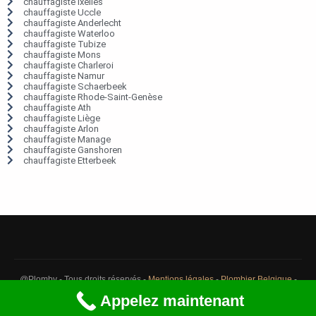
chauffagiste Ixelles
chauffagiste Uccle
chauffagiste Anderlecht
chauffagiste Waterloo
chauffagiste Tubize
chauffagiste Mons
chauffagiste Charleroi
chauffagiste Namur
chauffagiste Schaerbeek
chauffagiste Rhode-Saint-Genèse
chauffagiste Ath
chauffagiste Liège
chauffagiste Arlon
chauffagiste Manage
chauffagiste Ganshoren
chauffagiste Etterbeek
@Plomby - Tous droits réservés -
Mentions légales
-
Plombier Belgique
-
Débouchage Belgique
-
Détection fuite eau Belgique
Appelez maintenant