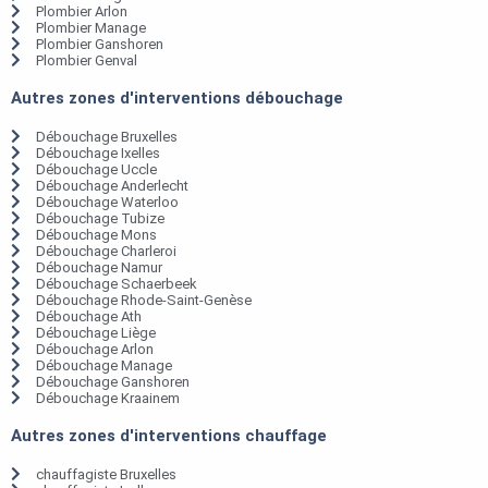
Plombier Arlon
Plombier Manage
Plombier Ganshoren
Plombier Genval
Autres zones d'interventions débouchage
Débouchage Bruxelles
Débouchage Ixelles
Débouchage Uccle
Débouchage Anderlecht
Débouchage Waterloo
Débouchage Tubize
Débouchage Mons
Débouchage Charleroi
Débouchage Namur
Débouchage Schaerbeek
Débouchage Rhode-Saint-Genèse
Débouchage Ath
Débouchage Liège
Débouchage Arlon
Débouchage Manage
Débouchage Ganshoren
Débouchage Kraainem
Autres zones d'interventions chauffage
chauffagiste Bruxelles